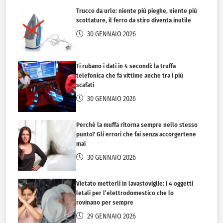
Trucco da urlo: niente più pieghe, niente più
scottature, il ferro da stiro diventa inutile
30 GENNAIO 2026
Ti rubano i dati in 4 secondi: la truffa
telefonica che fa vittime anche tra i più
scafati
30 GENNAIO 2026
Perché la muffa ritorna sempre nello stesso
punto? Gli errori che fai senza accorgertene
mai
30 GENNAIO 2026
Vietato metterli in lavastoviglie: i 4 oggetti
letali per l’elettrodomestico che lo
rovinano per sempre
29 GENNAIO 2026