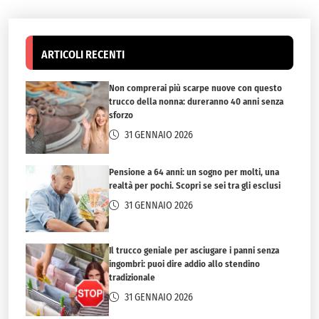
ARTICOLI RECENTI
Non comprerai più scarpe nuove con questo
trucco della nonna: dureranno 40 anni senza
sforzo
31 GENNAIO 2026
Pensione a 64 anni: un sogno per molti, una
realtà per pochi. Scopri se sei tra gli esclusi
31 GENNAIO 2026
Il trucco geniale per asciugare i panni senza
ingombri: puoi dire addio allo stendino
tradizionale
31 GENNAIO 2026