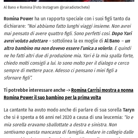
Al Bano e Romina (Foto Instagram @rairadiotechete)
Romina Power
ha un rapporto speciale con i suoi figli tanto da
dichiarare:
“Noi abbiamo fatto lunghi viaggi insieme. Non avrei
mai pensato di avere quattro figli. Sono perfetti così.
Dopo Yari
avrei voluto adottare
–
sottolinea la ex moglie di
Al Bano
–
un
altro bambino ma non dovevo essere l’unica a volerlo
. E quindi
ne ho fatti altri due di produzione mia. Yari è la mia spalla forte,
chiedo molti consigli a lui. Io sono molto per il dialogo e cerco
sempre di mettere pace. Adesso ci pensano i miei figli a
sfornare figli”.
Ti potrebbe interessare anche ->
Romina Carrisi mostra a nonna
Romina Power il suo bambino per la prima volta
La cantante ha avuto modo anche di parlare di sua sorella
Taryn
che si è spenta a 66 anni nel 2020 a causa di una leucemia:
“Io e
mia sorella eravamo sballottate a destra e sinistra. Non
sentivamo questa mancanza di famiglia. Andare in collegio dalle