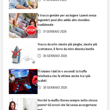
Il trucco geniale per asciugare i panni senza
ingombri: puoi dire addio allo stendino
tradizionale
31 GENNAIO 2026
Trucco da urlo: niente più pieghe, niente più
scottature, il ferro da stiro diventa inutile
30 GENNAIO 2026
Ti rubano i dati in 4 secondi: la truffa
telefonica che fa vittime anche tra i più
scafati
30 GENNAIO 2026
Perché la muffa ritorna sempre nello stesso
punto? Gli errori che fai senza accorgertene
mai