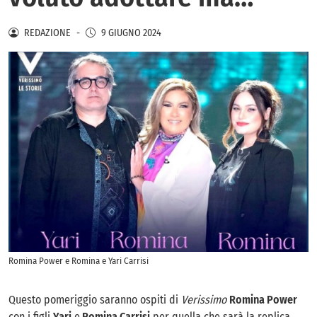
REDAZIONE
-
9 GIUGNO 2024
Romina Power e Romina e Yari Carrisi
Questo pomeriggio saranno ospiti di
Verissimo
Romina Power
con i figli
Yari
e
Romina Carrisi
per quella che sarà la replica