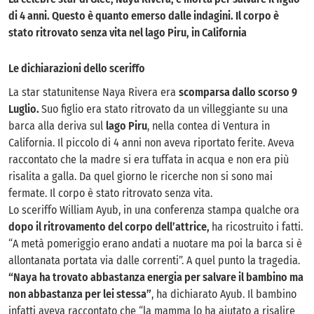
di 4 anni. Questo è quanto emerso dalle indagini. Il corpo è
stato ritrovato senza vita nel lago Piru, in California
Le dichiarazioni dello sceriffo
La star statunitense Naya Rivera era
scomparsa dallo scorso 9
Luglio.
Suo figlio era stato ritrovato da un villeggiante su una
barca alla deriva sul
lago Piru
, nella contea di Ventura in
California. Il piccolo di 4 anni non aveva riportato ferite. Aveva
raccontato che la madre si era tuffata in acqua e non era più
risalita a galla. Da quel giorno le ricerche non si sono mai
fermate. Il corpo è stato ritrovato senza vita.
Lo sceriffo William Ayub, in una conferenza stampa qualche ora
dopo il ritrovamento del corpo dell’attrice,
ha ricostruito i fatti.
“A metà pomeriggio erano andati a nuotare ma poi la barca si è
allontanata portata via dalle correnti”. A quel punto la tragedia.
“Naya ha trovato abbastanza energia per salvare il bambino ma
non abbastanza per lei stessa”
, ha dichiarato Ayub. Il bambino
infatti aveva raccontato che “la mamma lo ha aiutato a risalire