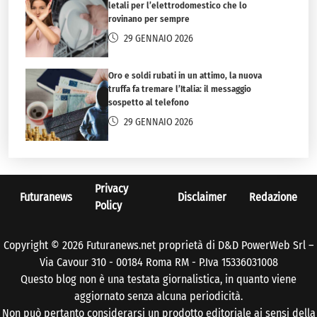
letali per l’elettrodomestico che lo
rovinano per sempre
29 GENNAIO 2026
Oro e soldi rubati in un attimo, la nuova
truffa fa tremare l’Italia: il messaggio
sospetto al telefono
29 GENNAIO 2026
Privacy
Futuranews
Disclaimer
Redazione
Policy
Copyright © 2026 Futuranews.net proprietà di D&D PowerWeb Srl –
Via Cavour 310 - 00184 Roma RM - P.Iva 15336031008
Questo blog non è una testata giornalistica, in quanto viene
aggiornato senza alcuna periodicità.
Non può pertanto considerarsi un prodotto editoriale ai sensi della