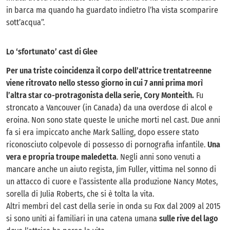
in barca ma quando ha guardato indietro l’ha vista scomparire
sott’acqua”.
Lo ‘sfortunato’ cast di Glee
Per una triste coincidenza il corpo dell’attrice trentatreenne
viene ritrovato nello stesso giorno in cui 7 anni prima morì
l’altra star co-protragonista della serie, Cory Monteith.
Fu
stroncato a Vancouver (in Canada) da una overdose di alcol e
eroina. Non sono state queste le uniche morti nel cast. Due anni
fa si era impiccato anche Mark Salling, dopo essere stato
riconosciuto colpevole di possesso di pornografia infantile.
Una
vera e propria troupe maledetta
. Negli anni sono venuti a
mancare anche un aiuto regista, Jim Fuller, vittima nel sonno di
un attacco di cuore e l’assistente alla produzione Nancy Motes,
sorella di Julia Roberts, che si è tolta la vita.
Altri membri del cast della serie in onda su Fox dal 2009 al 2015
si sono uniti ai familiari in una catena umana
sulle rive del lago