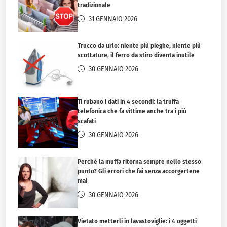
tradizionale
31 GENNAIO 2026
Trucco da urlo: niente più pieghe, niente più
scottature, il ferro da stiro diventa inutile
30 GENNAIO 2026
Ti rubano i dati in 4 secondi: la truffa
telefonica che fa vittime anche tra i più
scafati
30 GENNAIO 2026
Perché la muffa ritorna sempre nello stesso
punto? Gli errori che fai senza accorgertene
mai
30 GENNAIO 2026
Vietato metterli in lavastoviglie: i 4 oggetti