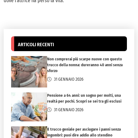
dove l’attrice ha perso la vita.
ARTICOLI RECENTI
Non comprerai più scarpe nuove con questo
trucco della nonna: dureranno 40 anni senza
sforzo
31 GENNAIO 2026
Pensione a 64 anni: un sogno per molti, una
realtà per pochi. Scopri se sei tra gli esclusi
31 GENNAIO 2026
Il trucco geniale per asciugare i panni senza
ingombri: puoi dire addio allo stendino