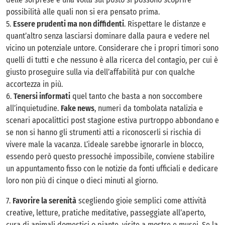
possibilità alle quali non si era pensato prima.
5.
Essere prudenti ma non diffidenti
. Rispettare le distanze e
quant’altro senza lasciarsi dominare dalla paura e vedere nel
vicino un potenziale untore. Considerare che i propri timori sono
quelli di tutti e che nessuno è alla ricerca del contagio, per cui è
giusto proseguire sulla via dell’affabilità pur con qualche
accortezza in più.
6.
Tenersi informati
quel tanto che basta a non soccombere
all’inquietudine.
Fake news
, numeri da tombolata natalizia e
scenari apocalittici post stagione estiva purtroppo abbondano e
se non si hanno gli strumenti atti a riconoscerli si rischia di
vivere male la vacanza. L’ideale sarebbe ignorarle in blocco,
essendo però questo pressoché impossibile, conviene stabilire
un appuntamento fisso con le notizie da fonti ufficiali e dedicare
loro non più di cinque o dieci minuti al giorno.
7.
Favorire la serenità
scegliendo gioie semplici come attività
creative, letture, pratiche meditative, passeggiate all’aperto,
cura di animali domestici o piante, visite a mostre e musei. Se la