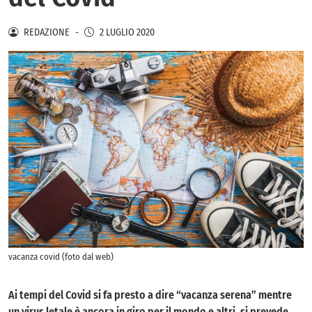
REDAZIONE
-
2 LUGLIO 2020
vacanza covid (foto dal web)
Ai tempi del Covid si fa presto a dire “vacanza serena” mentre
un virus letale è ancora in giro per il mondo e altri, si prevede,