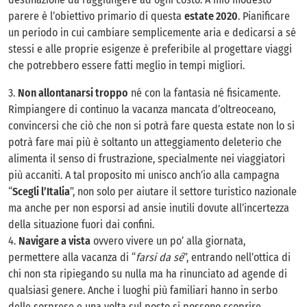
parere è l’obiettivo primario di questa
estate 2020
. Pianificare
un periodo in cui cambiare semplicemente aria e dedicarsi a sé
stessi e alle proprie esigenze è preferibile al progettare viaggi
che potrebbero essere fatti meglio in tempi migliori.
3.
Non allontanarsi troppo
né con la fantasia né fisicamente.
Rimpiangere di continuo la vacanza mancata d’oltreoceano,
convincersi che ciò che non si potrà fare questa estate non lo si
potrà fare mai più è soltanto un atteggiamento deleterio che
alimenta il senso di frustrazione, specialmente nei viaggiatori
più accaniti. A tal proposito mi unisco anch’io alla campagna
“
Scegli l’Italia
”, non solo per aiutare il settore turistico nazionale
ma anche per non esporsi ad ansie inutili dovute all’incertezza
della situazione fuori dai confini.
4.
Navigare a vista
ovvero vivere un po’ alla giornata,
permettere alla vacanza di “
farsi da sé
”, entrando nell’ottica di
chi non sta ripiegando su nulla ma ha rinunciato ad agende di
qualsiasi genere. Anche i luoghi più familiari hanno in serbo
delle sorprese e una volta sul posto si possono scoprire