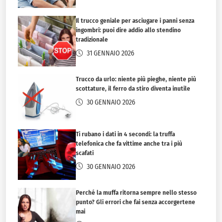
Il trucco geniale per asciugare i panni senza
ingombri: puoi dire addio allo stendino
tradizionale
31 GENNAIO 2026
Trucco da urlo: niente più pieghe, niente più
scottature, il ferro da stiro diventa inutile
30 GENNAIO 2026
Ti rubano i dati in 4 secondi: la truffa
telefonica che fa vittime anche tra i più
scafati
30 GENNAIO 2026
Perché la muffa ritorna sempre nello stesso
punto? Gli errori che fai senza accorgertene
mai