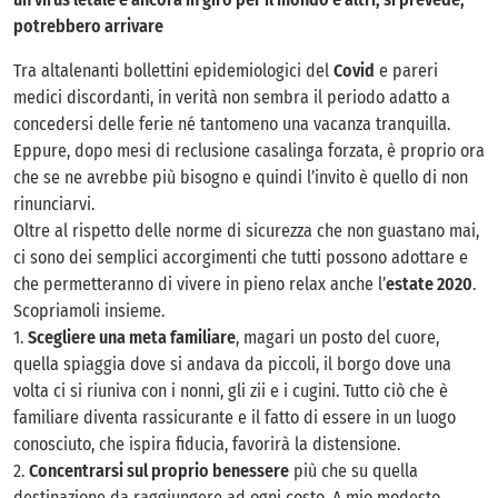
potrebbero arrivare
Tra altalenanti bollettini epidemiologici del
Covid
e pareri
medici discordanti, in verità non sembra il periodo adatto a
concedersi delle ferie né tantomeno una vacanza tranquilla.
Eppure, dopo mesi di reclusione casalinga forzata, è proprio ora
che se ne avrebbe più bisogno e quindi l’invito è quello di non
rinunciarvi.
Oltre al rispetto delle norme di sicurezza che non guastano mai,
ci sono dei semplici accorgimenti che tutti possono adottare e
che permetteranno di vivere in pieno relax anche l’
estate 2020
.
Scopriamoli insieme.
1.
Scegliere una meta familiare
, magari un posto del cuore,
quella spiaggia dove si andava da piccoli, il borgo dove una
volta ci si riuniva con i nonni, gli zii e i cugini. Tutto ciò che è
familiare diventa rassicurante e il fatto di essere in un luogo
conosciuto, che ispira fiducia, favorirà la distensione.
2.
Concentrarsi sul proprio benessere
più che su quella
destinazione da raggiungere ad ogni costo. A mio modesto