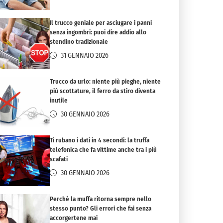
Il trucco geniale per asciugare i panni
senza ingombri: puoi dire addio allo
stendino tradizionale
31 GENNAIO 2026
Trucco da urlo: niente più pieghe, niente
più scottature, il ferro da stiro diventa
inutile
30 GENNAIO 2026
Ti rubano i dati in 4 secondi: la truffa
telefonica che fa vittime anche tra i più
scafati
30 GENNAIO 2026
Perché la muffa ritorna sempre nello
stesso punto? Gli errori che fai senza
accorgertene mai