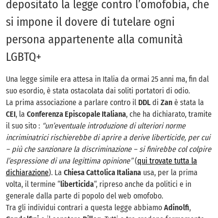
depositato la legge contro l’omofobia, che
si impone il dovere di tutelare ogni
persona appartenente alla comunità
LGBTQ+
Una legge simile era attesa in Italia da ormai 25 anni ma, fin dal
suo esordio, è stata ostacolata dai soliti portatori di odio.
La prima associazione a parlare contro il
DDL
di
Zan
è stata la
CEI
, la
Conferenza Episcopale Italiana
, che ha dichiarato, tramite
il suo sito :
“un’eventuale introduzione di ulteriori norme
incriminatrici rischierebbe di aprire a derive liberticide, per cui
– più che sanzionare la discriminazione – si finirebbe col colpire
l’espressione di una legittima opinione”
(
qui trovate tutta la
dichiarazione
). La
Chiesa Cattolica Italiana
usa, per la prima
volta, il termine “
liberticida
“, ripreso anche da politici e in
generale dalla parte di popolo del web omofobo.
Tra gli individui contrari a questa legge abbiamo
Adinolfi
,