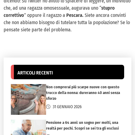
dicendo: Su Twitter ho avuto lo spiacere di leggere, un individuo
che, ad una ragazza omosessuale, augurava uno “
stupro
correttivo
” oppure il ragazzo a
Pescara.
Siete ancora convinti
che non abbiamo bisogno di tutelare tutta la popolazione? Se lo
pensate siete parte del problema.
ARTICOLI RECENTI
Non comprerai più scarpe nuove con questo
trucco della nonna: dureranno 40 anni senza
sforzo
31 GENNAIO 2026
Pensione a 64 anni: un sogno per molti, una
realtà per pochi. Scopri se sei tra gli esclusi