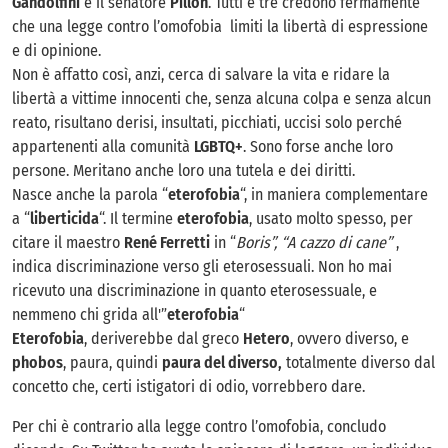
Gandolfini
e il senatore
Pillon
. Tutti e tre credono fermamente
che una legge contro l’omofobia limiti la libertà di espressione
e di opinione.
Non è affatto così, anzi, cerca di salvare la vita e ridare la
libertà a vittime innocenti che, senza alcuna colpa e senza alcun
reato, risultano derisi, insultati, picchiati, uccisi solo perché
appartenenti alla comunità
LGBTQ+
. Sono forse anche loro
persone. Meritano anche loro una tutela e dei diritti.
Nasce anche la parola “
eterofobia
“, in maniera complementare
a “
liberticida
“. Il termine
eterofobia
, usato molto spesso, per
citare il maestro
René Ferretti
in “
Boris”,
“A cazzo di cane”
,
indica discriminazione verso gli eterosessuali. Non ho mai
ricevuto una discriminazione in quanto eterosessuale, e
nemmeno chi grida all'”
eterofobia
“
Eterofobia
, deriverebbe dal greco
Hetero
, ovvero diverso, e
phobos
, paura, quindi
paura del diverso,
totalmente diverso dal
concetto che, certi istigatori di odio, vorrebbero dare.
Per chi è contrario alla legge contro l’omofobia, concludo