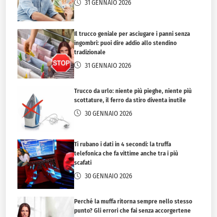
31 GENNAIO 2026
Il trucco geniale per asciugare i panni senza
ingombri: puoi dire addio allo stendino
tradizionale
31 GENNAIO 2026
Trucco da urlo: niente più pieghe, niente più
scottature, il ferro da stiro diventa inutile
30 GENNAIO 2026
Ti rubano i dati in 4 secondi: la truffa
telefonica che fa vittime anche tra i più
scafati
30 GENNAIO 2026
Perché la muffa ritorna sempre nello stesso
punto? Gli errori che fai senza accorgertene