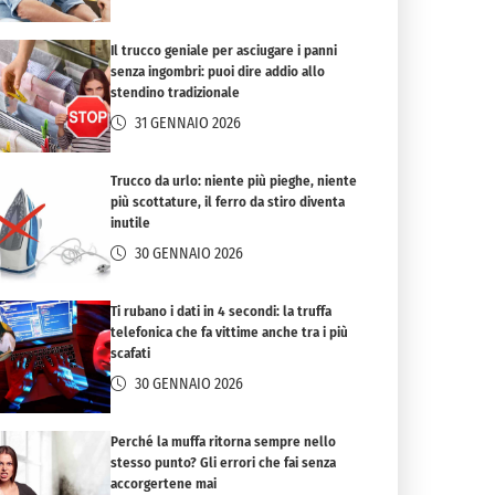
Il trucco geniale per asciugare i panni
senza ingombri: puoi dire addio allo
stendino tradizionale
31 GENNAIO 2026
Trucco da urlo: niente più pieghe, niente
più scottature, il ferro da stiro diventa
inutile
30 GENNAIO 2026
Ti rubano i dati in 4 secondi: la truffa
telefonica che fa vittime anche tra i più
scafati
30 GENNAIO 2026
Perché la muffa ritorna sempre nello
stesso punto? Gli errori che fai senza
accorgertene mai