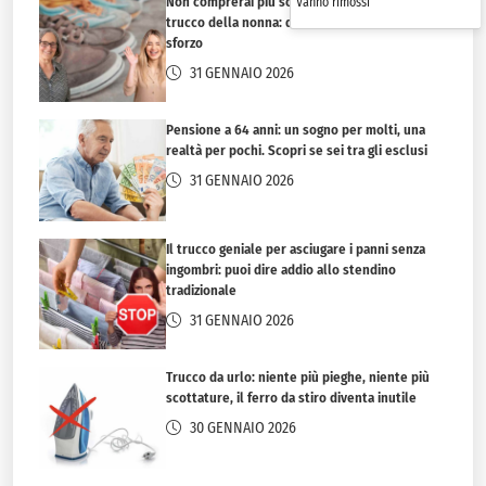
Non comprerai più scarpe nuove con questo
Vanno rimossi
trucco della nonna: dureranno 40 anni senza
sforzo
31 GENNAIO 2026
Pensione a 64 anni: un sogno per molti, una
realtà per pochi. Scopri se sei tra gli esclusi
31 GENNAIO 2026
Il trucco geniale per asciugare i panni senza
ingombri: puoi dire addio allo stendino
tradizionale
31 GENNAIO 2026
Trucco da urlo: niente più pieghe, niente più
scottature, il ferro da stiro diventa inutile
30 GENNAIO 2026