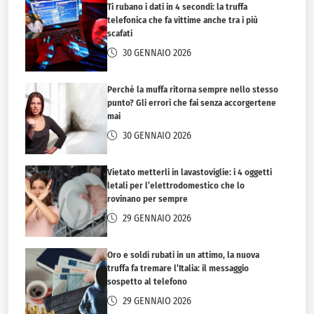
Ti rubano i dati in 4 secondi: la truffa
telefonica che fa vittime anche tra i più
scafati
30 GENNAIO 2026
Perché la muffa ritorna sempre nello stesso
punto? Gli errori che fai senza accorgertene
mai
30 GENNAIO 2026
Vietato metterli in lavastoviglie: i 4 oggetti
letali per l’elettrodomestico che lo
rovinano per sempre
29 GENNAIO 2026
Oro e soldi rubati in un attimo, la nuova
truffa fa tremare l’Italia: il messaggio
sospetto al telefono
29 GENNAIO 2026