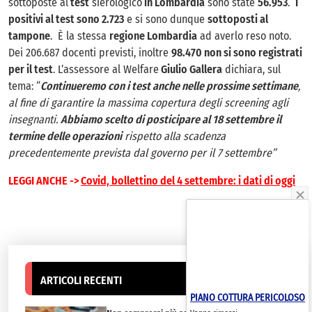
sottoposte al
test
sierologico
in Lombardia
sono state
56.953
.
I
positivi al test sono 2.723
e si sono dunque
sottoposti al
tampone
. È la stessa
regione Lombardia
ad averlo reso noto.
Dei 206.687 docenti previsti, inoltre
98.470 non si sono registrati
per il test
. L’assessore al Welfare
Giulio Gallera
dichiara, sul
tema: “
Continueremo con i test anche nelle prossime settimane
,
al fine di garantire la massima copertura degli screening agli
insegnanti.
Abbiamo scelto di posticipare al 18 settembre il
termine delle operazioni
rispetto alla scadenza
precedentemente prevista dal governo per il 7 settembre”
LEGGI ANCHE ->
Covid, bollettino del 4 settembre: i dati di oggi
ARTICOLI RECENTI
PIANO COTTURA PERICOLOSO