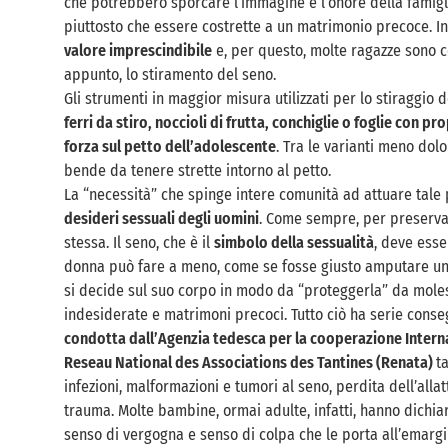
che potrebbero sporcare l’immagine e l’onore della famigli
piuttosto che essere costrette a un matrimonio precoce. In m
valore imprescindibile
e, per questo, molte ragazze sono co
appunto, lo stiramento del seno.
Gli strumenti in maggior misura utilizzati per lo stiraggio
ferri da stiro, noccioli di frutta, conchiglie o foglie con 
forza sul petto dell’adolescente
. Tra le varianti meno dol
bende da tenere strette intorno al petto.
La “necessità” che spinge intere comunità ad attuare tale 
desideri sessuali degli uomini
. Come sempre, per preservar
stessa. Il seno, che è il
simbolo della sessualità
, deve esse
donna può fare a meno, come se fosse giusto amputare una
si decide sul suo corpo in modo da “proteggerla” da moles
indesiderate e matrimoni precoci. Tutto ciò ha serie cons
condotta dall’Agenzia tedesca per la cooperazione Interna
Reseau National des Associations des Tantines (Renata)
t
infezioni, malformazioni e tumori al seno, perdita dell’all
trauma. Molte bambine, ormai adulte, infatti, hanno dichia
senso di vergogna e senso di colpa che le porta all’emargi