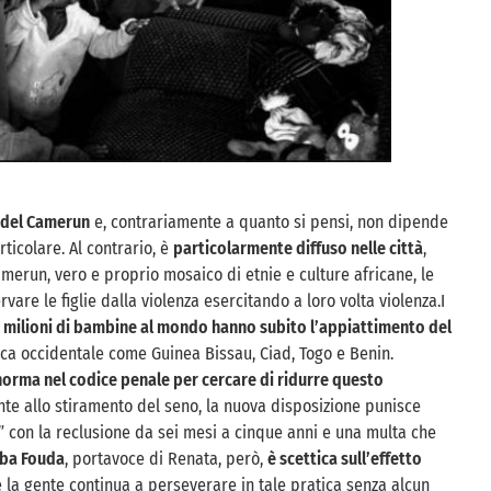
i del Camerun
e, contrariamente a quanto si pensi, non dipende
ticolare. Al contrario, è
particolarmente diffuso nelle città
,
amerun, vero e proprio mosaico di etnie e culture africane, le
vare le figlie dalla violenza esercitando a loro volta violenza.I
 milioni di bambine al mondo hanno subito l’appiattimento del
rica occidentale come Guinea Bissau, Ciad, Togo e Benin.
orma nel codice penale per cercare di ridurre questo
nte allo stiramento del seno, la nuova disposizione punisce
” con la reclusione da sei mesi a cinque anni e una multa che
ba Fouda
, portavoce di Renata, però,
è scettica sull’effetto
 la gente continua a perseverare in tale pratica senza alcun