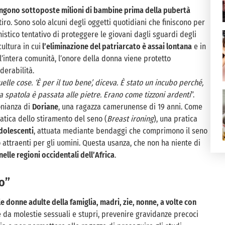
vengono sottoposte milioni di bambine prima della pubertà
stiro. Sono solo alcuni degli oggetti quotidiani che finiscono per
nistico tentativo di proteggere le giovani dagli sguardi degli
ultura in cui
l’eliminazione del patriarcato è assai lontana
e in
ll’intera comunità, l’onore della donna viene protetto
derabilità.
le cose. ‘È per il tuo bene’, diceva. È stato un incubo perché,
a spatola è passata alle pietre. Erano come tizzoni ardenti
”.
onianza di
Doriane
, una ragazza camerunense di 19 anni. Come
ratica dello stiramento del seno (
Breast ironing
), una pratica
adolescenti
, attuata mediante bendaggi che comprimono il seno
o attraenti per gli uomini. Questa usanza, che non ha niente di
elle regioni occidentali dell’Africa
.
no”
e donne adulte della famiglia, madri, zie, nonne, a volte con
e da molestie sessuali e stupri, prevenire gravidanze precoci