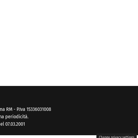
ma RM - P.Iva 15336031008
na periodicità.
el 07.03.2001
Change privacy settings