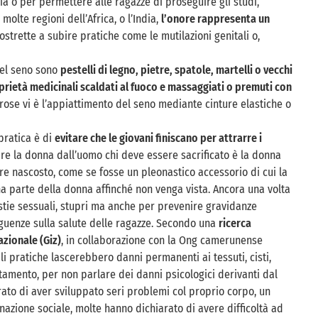
a o per permettere alle ragazze di proseguire gli studi,
olte regioni dell’Africa, o l’India,
l’onore rappresenta un
strette a subire pratiche come le mutilazioni genitali o,
 del seno sono
pestelli di legno, pietre, spatole, martelli o vecchi
proprietà medicinali scaldati al fuoco e massaggiati o premuti con
orose vi è l’appiattimento del seno mediante cinture elastiche o
pratica è di
evitare che le giovani finiscano per attrarre i
e la donna dall’uomo chi deve essere sacrificato è la donna
re nascosto, come se fosse un pleonastico accessorio di cui la
 parte della donna affinché non venga vista. Ancora una volta
tie sessuali, stupri ma anche per prevenire gravidanze
eguenze sulla salute delle ragazze. Secondo una
ricerca
zionale (Giz)
, in collaborazione con la Ong camerunense
ali pratiche lascerebbero danni permanenti ai tessuti, cisti,
attamento, per non parlare dei danni psicologici derivanti dal
rato di aver sviluppato seri problemi col proprio corpo, un
nazione sociale, molte hanno dichiarato di avere difficoltà ad