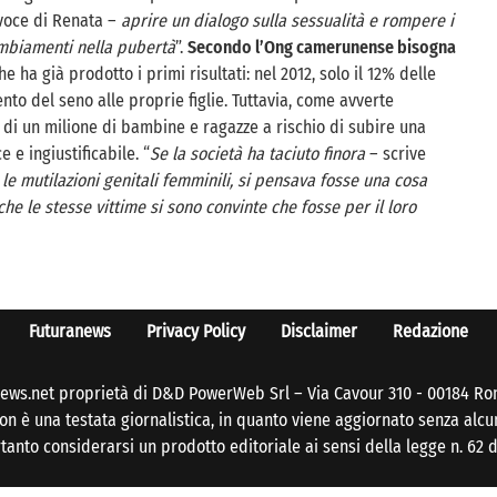
voce di Renata –
aprire un dialogo sulla sessualità e rompere i
ambiamenti nella pubertà
”.
Secondo l’Ong camerunense bisogna
he ha già prodotto i primi risultati: nel 2012, solo il 12% delle
to del seno alle proprie figlie. Tuttavia, come avverte
ù di un milione di bambine e ragazze a rischio di subire una
 e ingiustificabile. “
Se la società ha taciuto finora
– scrive
 le mutilazioni genitali femminili, si pensava fosse una cosa
che le stesse vittime si sono convinte che fosse per il loro
Futuranews
Privacy Policy
Disclaimer
Redazione
ews.net proprietà di D&D PowerWeb Srl – Via Cavour 310 - 00184 Ro
n è una testata giornalistica, in quanto viene aggiornato senza alcu
anto considerarsi un prodotto editoriale ai sensi della legge n. 62 d