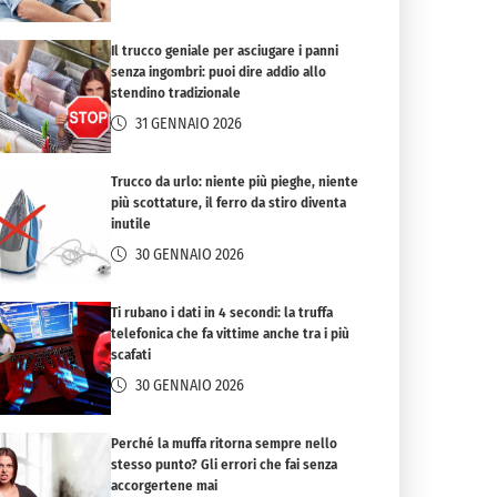
Il trucco geniale per asciugare i panni
senza ingombri: puoi dire addio allo
stendino tradizionale
31 GENNAIO 2026
Trucco da urlo: niente più pieghe, niente
più scottature, il ferro da stiro diventa
inutile
30 GENNAIO 2026
Ti rubano i dati in 4 secondi: la truffa
telefonica che fa vittime anche tra i più
scafati
30 GENNAIO 2026
Perché la muffa ritorna sempre nello
stesso punto? Gli errori che fai senza
accorgertene mai