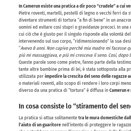
In Camerun esiste una pratica a dir poco “crudele” a cui 
Pietre roventi, martelli, pestelli di legno o vecchi ferri da 
diventare strumenti di tortura “a fin di bene” in un anacro
uomini ed evitare così stupri o gravidanze precoci. In una c
cui ciò che è giusto per il singolo risponde alla volontà de
intervenendo sul suo corpo, “ridimensionando” la sua desi
“
Avevo 8 anni. Non capivo perché mia madre mi facesse quel
più mi massaggiava, e più mi cresceva il seno. Così, dopo l
Queste parole sono come pietre, fanno parte della testim
tante altre bambine prima di lei, è stata sottoposta alla p
utilizzata per
impedire la crescita del seno delle ragazze 
o materiali roventi, allo scopo di rendere i loro corpi men
diverso da una pratica di “tortura” è diffusa in
Camerun e n
In cosa consiste lo “stiramento del se
La pratica si attua solitamente
tra le mura domestiche dall
l’aiuto di un guaritore
nell’intento di proteggere le ragazz