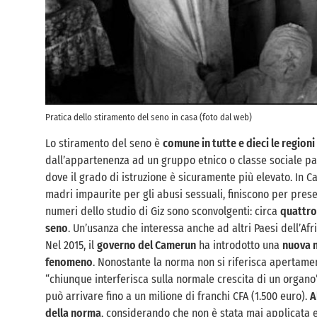
Pratica dello stiramento del seno in casa (foto dal web)
Lo stiramento del seno è
comune in tutte e dieci le region
dall’appartenenza ad un gruppo etnico o classe sociale par
dove il grado di istruzione è sicuramente più elevato. In C
madri impaurite per gli abusi sessuali, finiscono per preser
numeri dello studio di Giz sono sconvolgenti: circa
quattro
seno
. Un’usanza che interessa anche ad altri Paesi dell’Af
Nel 2015, il
governo del Camerun
ha introdotto una
nuova n
fenomeno
. Nonostante la norma non si riferisca apertame
“chiunque interferisca sulla normale crescita di un organo
può arrivare fino a un milione di franchi CFA (1.500 euro).
A
della norma
, considerando che non è stata mai applicata e