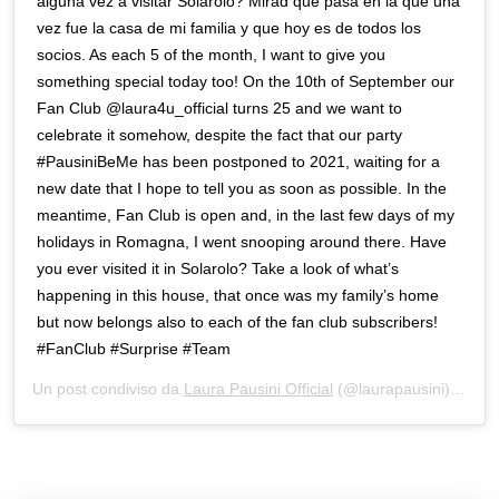
alguna vez a visitar Solarolo? Mirad qué pasa en la que una
vez fue la casa de mi familia y que hoy es de todos los
socios. As each 5 of the month, I want to give you
something special today too! On the 10th of September our
Fan Club @laura4u_official turns 25 and we want to
celebrate it somehow, despite the fact that our party
#PausiniBeMe has been postponed to 2021, waiting for a
new date that I hope to tell you as soon as possible. In the
meantime, Fan Club is open and, in the last few days of my
holidays in Romagna, I went snooping around there. Have
you ever visited it in Solarolo? Take a look of what’s
happening in this house, that once was my family’s home
but now belongs also to each of the fan club subscribers!
#FanClub #Surprise #Team
Un post condiviso da
Laura Pausini Official
(@laurapausini) in data: