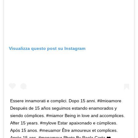
Visualizza questo post su Instagram
Essere innamorati e complici. Dopo 15 anni. #ilmioamore
Después de 15 años seguimos estando enamorados y
siendo cómplices. #miamor Being in love and accomplices.
After 15 years. #mylove Estar apaixonado e cúmplices.
Após 15 anos. #meuamor Être amoureux et complices.
Après 15 ans. #monamour Photo By Paola Carta ❤️