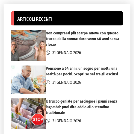
ARTICOLI RECENTI
Non comprerai più scarpe nuove con questo
trucco della nonna: dureranno 40 anni senza
sforzo
31 GENNAIO 2026
Pensione a 64 anni: un sogno per molti, una
realtà per pochi. Scopri se sei tra gli esclusi
31 GENNAIO 2026
Il trucco geniale per asciugare i panni senza
ingombri: puoi dire addio allo stendino
tradizionale
31 GENNAIO 2026