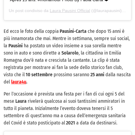
Un post condiviso da
Laura Pausini Official
(@laurapausini) in data:
Ed ecco le foto della coppia
Pausini-Carta
che dopo 15 anni è
più innamorata che mai. Mentre in settimana, sempre sui social,
la
Pausini
ha postato un video insieme a sua sorella mentre
sono in auto e sono dirette a
Solarolo
, la cittadina in Emilia
Romagna dov’è nata e cresciuta la cantante. La clip è stata
registrata per mostrare ai fan la sede dello storico fan club,
visto che il
10 settembre
prossimo saranno
25 anni
dalla nascita
del
laura4u
.
Per l’occasione è prevista una festa per i fan di cui ogni 5 del
mese
Laura
rivelerà qualcosa ai suoi tantissimi ammiratori in
tutto il pianeta. Inizialmente l’evento doveva tenersi il 5
settembre di quest’anno ma a causa dell’emergenza sanitaria
del Covid è stato posticipato al
2021
a data da destinarsi.