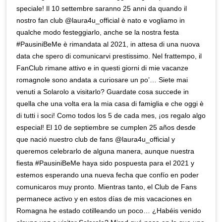
speciale! Il 10 settembre saranno 25 anni da quando il
nostro fan club @laura4u_official è nato e vogliamo in
qualche modo festeggiarlo, anche se la nostra festa
#PausiniBeMe è rimandata al 2021, in attesa di una nuova
data che spero di comunicarvi prestissimo. Nel frattempo, il
FanClub rimane attivo e in questi giorni di mie vacanze
romagnole sono andata a curiosare un po’… Siete mai
venuti a Solarolo a visitarlo? Guardate cosa succede in
quella che una volta era la mia casa di famiglia e che oggi è
di tutti i soci! Como todos los 5 de cada mes, ¡os regalo algo
especial! El 10 de septiembre se cumplen 25 años desde
que nació nuestro club de fans @laura4u_official y
queremos celebrarlo de alguna manera, aunque nuestra
fiesta #PausiniBeMe haya sido pospuesta para el 2021 y
estemos esperando una nueva fecha que confío en poder
comunicaros muy pronto. Mientras tanto, el Club de Fans
permanece activo y en estos días de mis vacaciones en
Romagna he estado cotilleando un poco… ¿Habéis venido