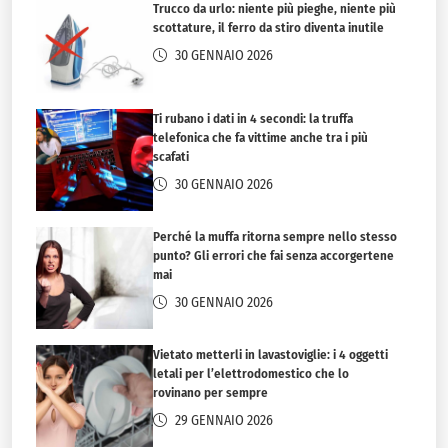
Trucco da urlo: niente più pieghe, niente più
scottature, il ferro da stiro diventa inutile
30 GENNAIO 2026
Ti rubano i dati in 4 secondi: la truffa
telefonica che fa vittime anche tra i più
scafati
30 GENNAIO 2026
Perché la muffa ritorna sempre nello stesso
punto? Gli errori che fai senza accorgertene
mai
30 GENNAIO 2026
Vietato metterli in lavastoviglie: i 4 oggetti
letali per l’elettrodomestico che lo
rovinano per sempre
29 GENNAIO 2026