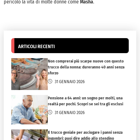
pericolo la vita di molte donne come
Masha
.
ARTICOLI RECENTI
Non comprerai più scarpe nuove con questo
trucco della nonna: dureranno 40 anni senza
sforzo
31 GENNAIO 2026
Pensione a 64 anni: un sogno per molti, una
realtà per pochi. Scopri se sei tra gli esclusi
31 GENNAIO 2026
Il trucco geniale per asciugare i panni senza
ingombri: puoi dire addio allo stendino