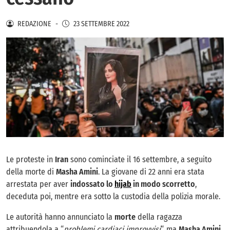
REDAZIONE
-
23 SETTEMBRE 2022
Le proteste in
Iran
sono cominciate il 16 settembre, a seguito
della morte di
Masha Amini
. La giovane di 22 anni era stata
arrestata per aver
indossato lo
hijab
in modo scorretto
,
deceduta poi, mentre era sotto la custodia della polizia morale.
Le autorità hanno annunciato la
morte
della ragazza
attribuendola a “
problemi cardiaci improvvisi
“, ma
Masha Amini