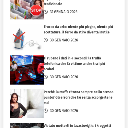
tradizionale
31 GENNAIO 2026
Trucco da urlo: niente più pieghe, niente più
scottature, il ferro da stiro diventa inutile
30 GENNAIO 2026
Ti rubano i dati in 4 secondi: la truffa
telefonica che fa vittime anche tra i più
scafati
30 GENNAIO 2026
Perché la muffa ritorna sempre nello stesso
punto? Gli errori che fai senza accorgertene
mai
30 GENNAIO 2026
Vietato metterli in lavastoviglie: i 4 oggetti