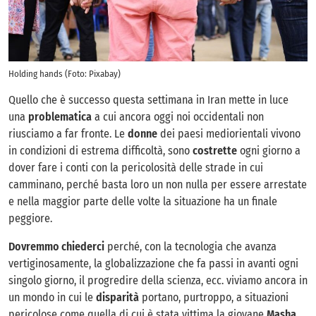
Holding hands (Foto: Pixabay)
Quello che è successo questa settimana in Iran mette in luce
una
problematica
a cui ancora oggi noi occidentali non
riusciamo a far fronte. Le
donne
dei paesi mediorientali vivono
in condizioni di estrema difficoltà, sono
costrette
ogni giorno a
dover fare i conti con la pericolosità delle strade in cui
camminano, perché basta loro un non nulla per essere arrestate
e nella maggior parte delle volte la situazione ha un finale
peggiore.
Dovremmo chiederci
perché, con la tecnologia che avanza
vertiginosamente, la globalizzazione che fa passi in avanti ogni
singolo giorno, il progredire della scienza, ecc. viviamo ancora in
un mondo in cui le
disparità
portano, purtroppo, a situazioni
pericolose come quella di cui è stata vittima la giovane
Masha