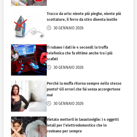
Trucco da urlo: niente più pieghe, niente più
scottature, il ferro da stiro diventa inutile
30 GENNAIO 2026
Ti rubano i dati in 4 secondi: la truffa
telefonica che fa vittime anche tra i più
scafati
30 GENNAIO 2026
Perché la muffa ritorna sempre nello stesso
punto? Gli errori che fai senza accorgertene
mai
30 GENNAIO 2026
Vietato metterli in lavastoviglie: i 4 oggetti
letali per l’elettrodomestico che lo
rovinano per sempre