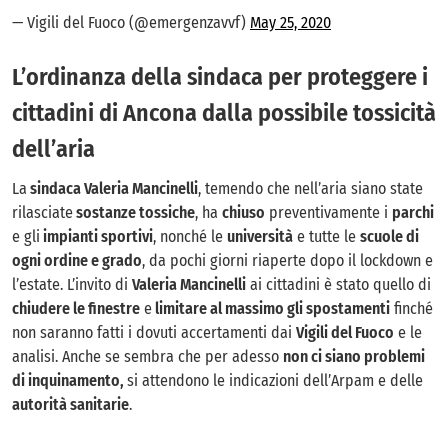
— Vigili del Fuoco (@emergenzavvf)
May 25, 2020
L’ordinanza della sindaca per proteggere i
cittadini di Ancona dalla possibile tossicità
dell’aria
La
sindaca Valeria Mancinelli
, temendo che nell’aria siano state
rilasciate
sostanze tossiche
, ha
chiuso
preventivamente i
parchi
e gli
impianti sportivi
, nonché le
università
e tutte le
scuole di
ogni ordine e grado
, da pochi giorni riaperte dopo il lockdown e
l’estate. L’invito di
Valeria Mancinelli
ai cittadini è stato quello di
chiudere le finestre
e
limitare al massimo gli spostamenti
finché
non saranno fatti i dovuti accertamenti dai
Vigili del Fuoco
e le
analisi. Anche se sembra che per adesso
non ci siano problemi
di inquinamento,
si attendono le indicazioni dell’Arpam e delle
autorità sanitarie
.