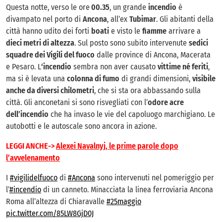
Questa notte, verso le ore
00.35
, un grande
incendio
è
divampato nel porto di
Ancona
, all’ex
Tubimar
. Gli abitanti della
città hanno udito dei forti
boati
e visto le
fiamme
arrivare a
dieci metri di altezza
. Sul posto sono subito intervenute
sedici
squadre dei Vigili del fuoco
dalle province di Ancona, Macerata
e Pesaro. L
‘incendio
sembra non aver causato
vittime né feriti
,
ma si è levata una
colonna di fumo
di grandi dimensioni,
visibile
anche da diversi chilometri
, che si sta ora abbassando sulla
città. Gli anconetani si sono risvegliati con l’
odore acre
dell’incendio
che ha invaso le vie del capoluogo marchigiano. Le
autobotti e le autoscale sono ancora in azione.
LEGGI ANCHE->
Alexei Navalnyj, le prime parole dopo
l’avvelenamento
I
#vigilidelfuoco
di
#Ancona
sono intervenuti nel pomeriggio per
l’
#incendio
di un canneto. Minacciata la linea ferroviaria Ancona
Roma all’altezza di Chiaravalle
#25maggio
pic.twitter.com/85LW8GjD0J