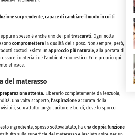
 detersivi - futuranews.it
uzione sorprendente, capace di cambiare il modo in cui ti
a, eppure spesso è anche uno dei più
trascurati
. Ogni notte
possono
compromettere
la qualità del riposo. Non sempre, però,
rodotti costosi. Esiste un
approccio più naturale
, alla portata di
ressare i materiali né l’ambiente domestico. Ed è proprio qui
te efficace.
ia del materasso
preparazione attenta.
Liberarlo completamente da lenzuola,
ndità. Una volta scoperto,
l’aspirazione
accurata della
visibili, soprattutto lungo cuciture e bordi, dove lo sporco
uesto ingrediente, spesso sottovalutato, ha una
doppia funzione
tribuito sulla superficie del materasso e lasciato agire per un