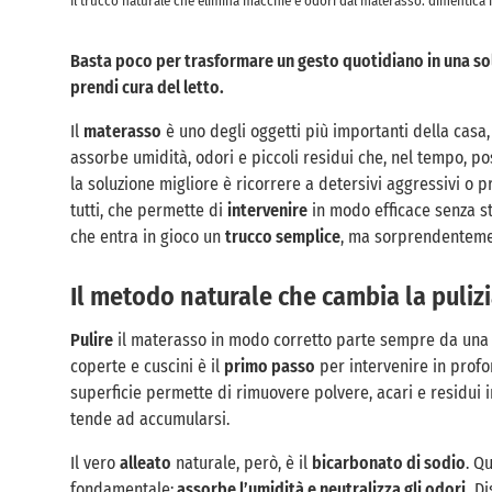
Il trucco naturale che elimina macchie e odori dal materasso: dimentica i
Basta poco per trasformare un gesto quotidiano in una sol
prendi cura del letto.
Il
materasso
è uno degli oggetti più importanti della cas
assorbe umidità, odori e piccoli residui che, nel tempo, 
la soluzione migliore è ricorrere a detersivi aggressivi o p
tutti, che permette di
intervenire
in modo efficace senza st
che entra in gioco un
trucco semplice
, ma sorprendentemen
Il metodo naturale che cambia la puliz
Pulire
il materasso in modo corretto parte sempre da una
coperte e cuscini è il
primo passo
per intervenire in profo
superficie permette di rimuovere polvere, acari e residui in
tende ad accumularsi.
Il vero
alleato
naturale, però, è il
bicarbonato di sodio
. Q
fondamentale:
assorbe l’umidità e neutralizza gli odori.
Dis