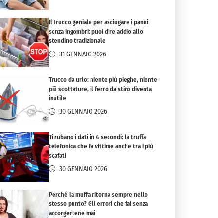
Il trucco geniale per asciugare i panni
senza ingombri: puoi dire addio allo
stendino tradizionale
31 GENNAIO 2026
Trucco da urlo: niente più pieghe, niente
più scottature, il ferro da stiro diventa
inutile
30 GENNAIO 2026
Ti rubano i dati in 4 secondi: la truffa
telefonica che fa vittime anche tra i più
scafati
30 GENNAIO 2026
Perché la muffa ritorna sempre nello
stesso punto? Gli errori che fai senza
accorgertene mai