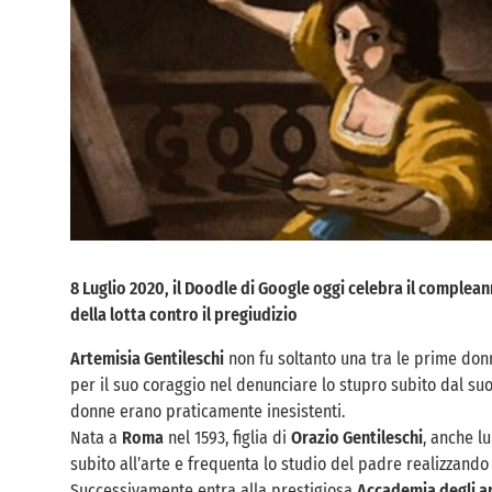
8 Luglio 2020, il Doodle di Google oggi celebra il complean
della lotta contro il pregiudizio
Artemisia Gentileschi
non fu soltanto una tra le prime don
per il suo coraggio nel denunciare lo stupro subito dal s
donne erano praticamente inesistenti.
Nata a
Roma
nel 1593, figlia di
Orazio Gentileschi
, anche l
subito all’arte e frequenta lo studio del padre realizzando
Successivamente entra alla prestigiosa
Accademia degli art