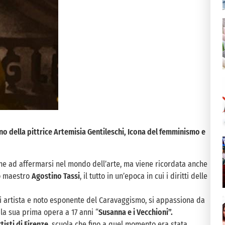
no della pittrice Artemisia Gentileschi, Icona del femminismo e
ne ad affermarsi nel mondo dell’arte, ma viene ricordata anche
uo maestro
Agostino Tassi
, il tutto in un’epoca in cui i diritti delle
ui artista e noto esponente del Caravaggismo, si appassiona da
 la sua prima opera a 17 anni “
Susanna e i Vecchioni”.
isti di Firenze
, scuola che fino a quel momento era stata