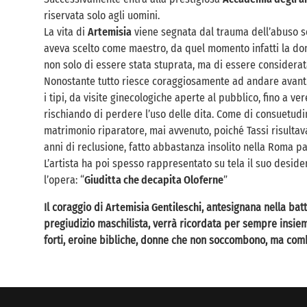
riservata solo agli uomini.
La
vita di
Artemisia
viene segnata dal trauma dell’abuso ses
aveva scelto come maestro, da quel momento infatti la don
non solo di essere stata stuprata, ma di essere considerat
Nonostante tutto riesce coraggiosamente ad andare avanti e
i tipi, da visite ginecologiche aperte al pubblico, fino a ve
rischiando di perdere l’uso delle dita. Come di consuetudi
matrimonio riparatore, mai avvenuto, poiché Tassi risulta
anni di reclusione, fatto abbastanza insolito nella Roma p
L’artista
ha poi spesso rappresentato su tela il suo desideri
l’opera: “
Giuditta che decapita Oloferne
”
Il coraggio di
Artemisia Gentileschi
, antesignana nella batta
pregiudizio maschilista, verrà ricordata per sempre insie
forti, eroine bibliche, donne che non soccombono, ma comb