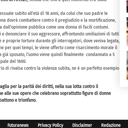
suale subìto all’età di 18 anni, da colui che suo padre le
na dovrà combattere contro il pregiudizio e la mortificazione,
a dall’opinione pubblica come una donna di facili costumi.
 denunciare il suo aggressore, affrontando umiliazioni di tutti
re e proprie torture durante gli interrogatori, dove veniva legata,
ne per quei tempi, le viene offerto come risarcimento morale il
va già sposato, l’uomo viene quindi finalmente condannato a 5
apale del 1600.
o di rivalsa contro la violenza subita, ne è un perfetto esempio
glia per la parità dei diritti, nella sua lotta contro il
me alle sue opere che celebrano soprattutto figure di donne
attono e trionfano.
Futuranews
Privacy Policy
Disclaimer
Redazione