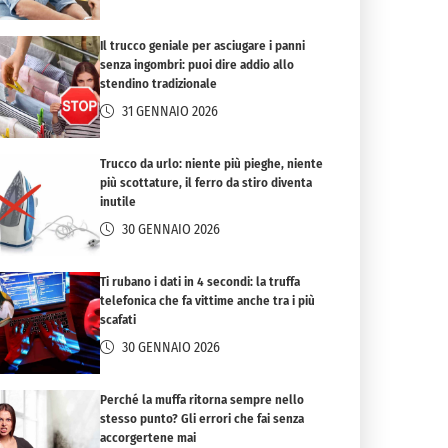
Il trucco geniale per asciugare i panni
senza ingombri: puoi dire addio allo
stendino tradizionale
31 GENNAIO 2026
Trucco da urlo: niente più pieghe, niente
più scottature, il ferro da stiro diventa
inutile
30 GENNAIO 2026
Ti rubano i dati in 4 secondi: la truffa
telefonica che fa vittime anche tra i più
scafati
30 GENNAIO 2026
Perché la muffa ritorna sempre nello
stesso punto? Gli errori che fai senza
accorgertene mai