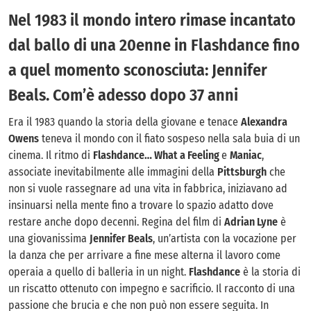
Nel 1983 il mondo intero rimase incantato
dal ballo di una 20enne in Flashdance fino
a quel momento sconosciuta: Jennifer
Beals. Com’è adesso dopo 37 anni
Era il 1983 quando la storia della giovane e tenace
Alexandra
Owens
teneva il mondo con il fiato sospeso nella sala buia di un
cinema. Il ritmo di
Flashdance… What a Feeling
e
Maniac
,
associate inevitabilmente alle immagini della
Pittsburgh
che
non si vuole rassegnare ad una vita in fabbrica, iniziavano ad
insinuarsi nella mente fino a trovare lo spazio adatto dove
restare anche dopo decenni. Regina del film di
Adrian Lyne
è
una giovanissima
Jennifer Beals
, un’artista con la vocazione per
la danza che per arrivare a fine mese alterna il lavoro come
operaia a quello di balleria in un night.
Flashdance
è la storia di
un riscatto ottenuto con impegno e sacrificio. Il racconto di una
passione che brucia e che non può non essere seguita. In