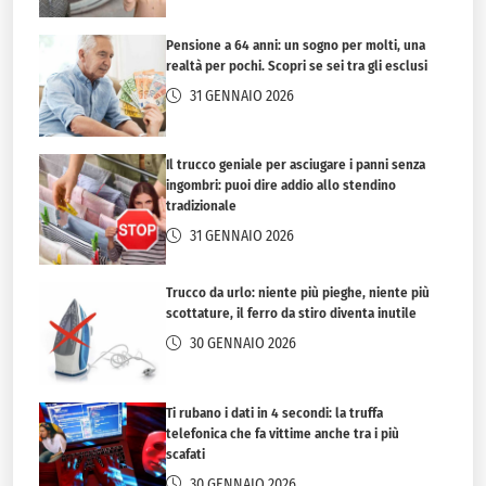
Pensione a 64 anni: un sogno per molti, una
realtà per pochi. Scopri se sei tra gli esclusi
31 GENNAIO 2026
Il trucco geniale per asciugare i panni senza
ingombri: puoi dire addio allo stendino
tradizionale
31 GENNAIO 2026
Trucco da urlo: niente più pieghe, niente più
scottature, il ferro da stiro diventa inutile
30 GENNAIO 2026
Ti rubano i dati in 4 secondi: la truffa
telefonica che fa vittime anche tra i più
scafati
30 GENNAIO 2026