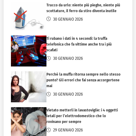
Trucco da urlo: niente più pieghe, niente più
scottature, il ferro da stiro diventa inutile
30 GENNAIO 2026
Ti rubano i dati in 4 secondi: la truffa
telefonica che fa vittime anche tra i più
scafati
30 GENNAIO 2026
Perché la muffa ritorna sempre nello stesso
punto? Gli errori che fai senza accorgertene
mai
30 GENNAIO 2026
Vietato metterli in lavastoviglie: i 4 oggetti
letali per l’elettrodomestico che lo
rovinano per sempre
29 GENNAIO 2026