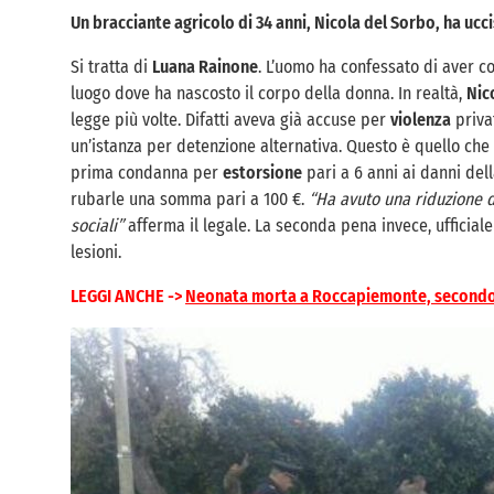
Un bracciante agricolo di 34 anni, Nicola del Sorbo, ha uc
Si tratta di
Luana Rainone
. L’uomo ha confessato di aver co
luogo dove ha nascosto il corpo della donna. In realtà,
Nic
legge più volte. Difatti aveva già accuse per
violenza
privat
un’istanza per detenzione alternativa. Questo è quello che 
prima condanna per
estorsione
pari a 6 anni ai danni del
rubarle una somma pari a 100 €.
“Ha avuto una riduzione d
sociali”
afferma il legale. La seconda pena invece, ufficial
lesioni.
LEGGI ANCHE ->
Neonata morta a Roccapiemonte, secondo 