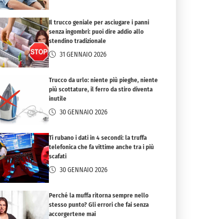
Il trucco geniale per asciugare i panni
senza ingombri: puoi dire addio allo
stendino tradizionale
31 GENNAIO 2026
Trucco da urlo: niente più pieghe, niente
più scottature, il ferro da stiro diventa
inutile
30 GENNAIO 2026
Ti rubano i dati in 4 secondi: la truffa
telefonica che fa vittime anche tra i più
scafati
30 GENNAIO 2026
Perché la muffa ritorna sempre nello
stesso punto? Gli errori che fai senza
accorgertene mai