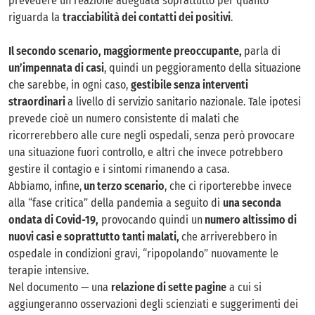
prevedere un reazione adeguata soprattutto per quanto
riguarda la
tracciabilità dei contatti dei positivi
.
Il secondo scenario, maggiormente preoccupante,
parla di
un’impennata di casi
, quindi un peggioramento della situazione
che sarebbe, in ogni caso,
gestibile senza interventi
straordinari
a livello di servizio sanitario nazionale. Tale ipotesi
prevede cioè un numero consistente di malati che
ricorrerebbero alle cure negli ospedali, senza però provocare
una situazione fuori controllo, e altri che invece potrebbero
gestire il contagio e i sintomi rimanendo a casa.
Abbiamo, infine,
un terzo scenario
, che ci riporterebbe invece
alla “fase critica” della pandemia a seguito di
una seconda
ondata di Covid-19,
provocando quindi un
numero altissimo di
nuovi casi e soprattutto tanti malati,
che arriverebbero in
ospedale in condizioni gravi, “ripopolando” nuovamente le
terapie intensive.
Nel documento — una
relazione di sette pagine
a cui si
aggiungeranno osservazioni degli scienziati e suggerimenti dei