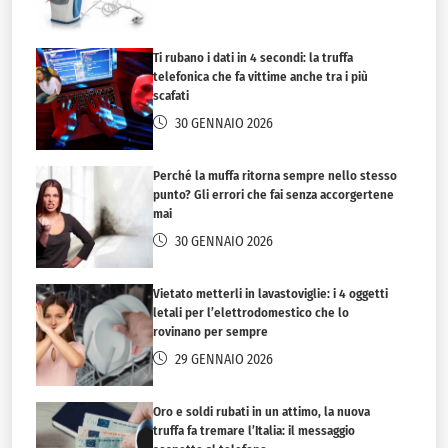
Ti rubano i dati in 4 secondi: la truffa
telefonica che fa vittime anche tra i più
scafati
30 GENNAIO 2026
Perché la muffa ritorna sempre nello stesso
punto? Gli errori che fai senza accorgertene
mai
30 GENNAIO 2026
Vietato metterli in lavastoviglie: i 4 oggetti
letali per l’elettrodomestico che lo
rovinano per sempre
29 GENNAIO 2026
Oro e soldi rubati in un attimo, la nuova
truffa fa tremare l’Italia: il messaggio