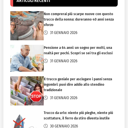
ARTICOLI RECENTI
Non comprerai più scarpe nuove con questo
trucco della nonna: dureranno 40 anni senza
sforzo
31 GENNAIO 2026
Pensione a 64 anni: un sogno per molti, una
realtà per pochi. Scopri se sei tra gli esclusi
31 GENNAIO 2026
Il trucco geniale per asciugare i panni senza
ingombri: puoi dire addio allo stendino
tradizionale
31 GENNAIO 2026
Trucco da urlo: niente più pieghe, niente più
scottature, il ferro da stiro diventa inutile
30 GENNAIO 2026