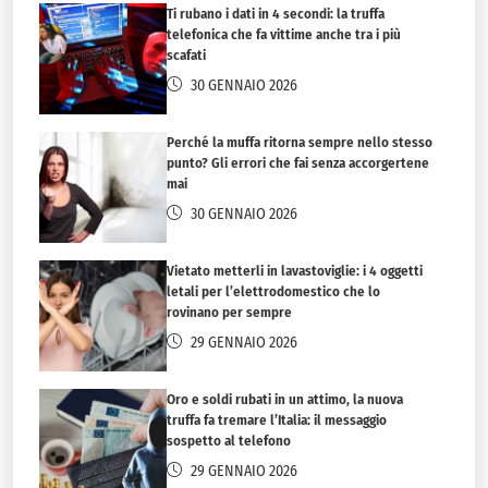
Ti rubano i dati in 4 secondi: la truffa
telefonica che fa vittime anche tra i più
scafati
30 GENNAIO 2026
Perché la muffa ritorna sempre nello stesso
punto? Gli errori che fai senza accorgertene
mai
30 GENNAIO 2026
Vietato metterli in lavastoviglie: i 4 oggetti
letali per l’elettrodomestico che lo
rovinano per sempre
29 GENNAIO 2026
Oro e soldi rubati in un attimo, la nuova
truffa fa tremare l’Italia: il messaggio
sospetto al telefono
29 GENNAIO 2026