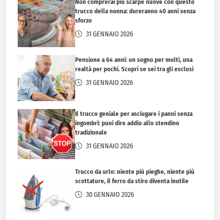
Non comprerai più scarpe nuove con questo
trucco della nonna: dureranno 40 anni senza
sforzo
31 GENNAIO 2026
Pensione a 64 anni: un sogno per molti, una
realtà per pochi. Scopri se sei tra gli esclusi
31 GENNAIO 2026
Il trucco geniale per asciugare i panni senza
ingombri: puoi dire addio allo stendino
tradizionale
31 GENNAIO 2026
Trucco da urlo: niente più pieghe, niente più
scottature, il ferro da stiro diventa inutile
30 GENNAIO 2026