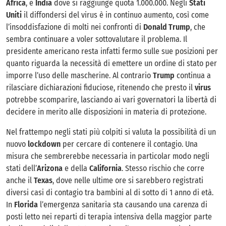
Africa
, e
India
dove si raggiunge quota 1.000.000. Negli
Stati
Uniti
il diffondersi del virus è in continuo aumento, così come
l’insoddisfazione di molti nei confronti di
Donald Trump
, che
sembra continuare a voler sottovalutare il problema. Il
presidente americano resta infatti fermo sulle sue posizioni per
quanto riguarda la necessità di emettere un ordine di stato per
imporre l’uso delle mascherine. Al contrario
Trump
continua a
rilasciare dichiarazioni fiduciose, ritenendo che presto il
virus
potrebbe scomparire, lasciando ai vari governatori la libertà di
decidere in merito alle disposizioni in materia di protezione.
Nel frattempo negli stati più colpiti si valuta la possibilità di un
nuovo
lockdown
per cercare di contenere il contagio. Una
misura che sembrerebbe necessaria in particolar modo negli
stati dell’
Arizona
e della
California
. Stesso rischio che corre
anche il
Texas
, dove nelle ultime ore si sarebbero registrati
diversi casi di contagio tra bambini al di sotto di 1 anno di età.
In
Florida
l’emergenza sanitaria sta causando una carenza di
posti letto nei reparti di terapia intensiva della maggior parte