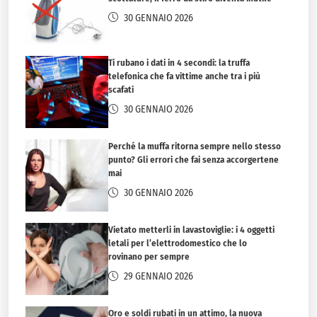
30 GENNAIO 2026
Ti rubano i dati in 4 secondi: la truffa
telefonica che fa vittime anche tra i più
scafati
30 GENNAIO 2026
Perché la muffa ritorna sempre nello stesso
punto? Gli errori che fai senza accorgertene
mai
30 GENNAIO 2026
Vietato metterli in lavastoviglie: i 4 oggetti
letali per l’elettrodomestico che lo
rovinano per sempre
29 GENNAIO 2026
Oro e soldi rubati in un attimo, la nuova