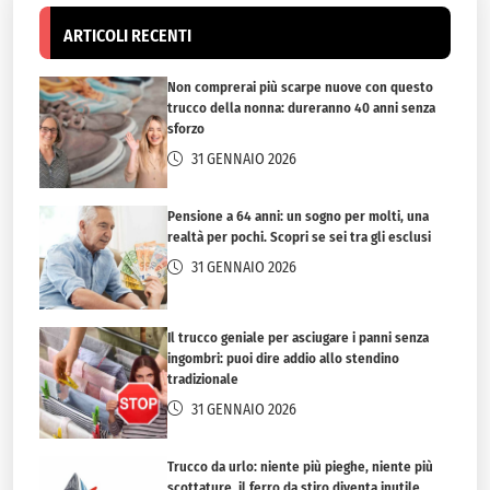
ARTICOLI RECENTI
Non comprerai più scarpe nuove con questo
trucco della nonna: dureranno 40 anni senza
sforzo
31 GENNAIO 2026
Pensione a 64 anni: un sogno per molti, una
realtà per pochi. Scopri se sei tra gli esclusi
31 GENNAIO 2026
Il trucco geniale per asciugare i panni senza
ingombri: puoi dire addio allo stendino
tradizionale
31 GENNAIO 2026
Trucco da urlo: niente più pieghe, niente più
scottature, il ferro da stiro diventa inutile