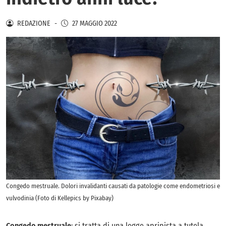
REDAZIONE
-
27 MAGGIO 2022
Congedo mestruale. Dolori invalidanti causati da patologie come endometriosi e
vulvodinia (Foto di Kellepics by Pixabay)
Congedo mestruale
: si tratta di una legge apripista a tutela