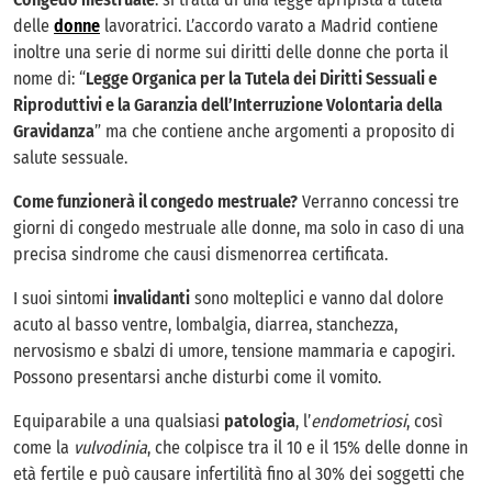
delle
donne
lavoratrici. L’accordo varato a Madrid contiene
inoltre una serie di norme sui diritti delle donne che porta il
nome di: “
Legge Organica per la Tutela dei Diritti Sessuali e
Riproduttivi e la Garanzia dell’Interruzione Volontaria della
Gravidanza
” ma che contiene anche argomenti a proposito di
salute sessuale.
Come funzionerà il congedo mestruale?
Verranno concessi tre
giorni di congedo mestruale alle donne, ma solo in caso di una
precisa sindrome che causi dismenorrea certificata.
I suoi sintomi
invalidanti
sono molteplici e vanno dal dolore
acuto al basso ventre, lombalgia, diarrea, stanchezza,
nervosismo e sbalzi di umore, tensione mammaria e capogiri.
Possono presentarsi anche disturbi come il vomito.
Equiparabile a una qualsiasi
patologia
, l’
endometriosi
, così
come la
vulvodinia
, che colpisce tra il 10 e il 15% delle donne in
età fertile e può causare infertilità fino al 30% dei soggetti che