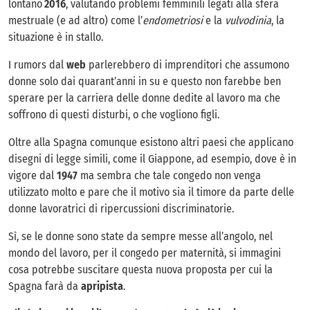
lontano
2016
, valutando problemi femminili legati alla sfera
mestruale (e ad altro) come l’
endometriosi
e la
vulvodinia
, la
situazione è in stallo.
I rumors dal
web
parlerebbero di imprenditori che assumono
donne solo dai quarant’anni in su e questo non farebbe ben
sperare per la carriera delle donne dedite al lavoro ma che
soffrono di questi disturbi, o che vogliono figli.
Oltre alla Spagna comunque esistono altri paesi che applicano
disegni di legge simili, come il Giappone, ad esempio, dove è in
vigore dal
1947
ma sembra che tale congedo non venga
utilizzato molto e pare che il motivo sia il timore da parte delle
donne lavoratrici di ripercussioni discriminatorie.
Sì, se le donne sono state da sempre messe all’angolo, nel
mondo del lavoro, per il congedo per maternità, si immagini
cosa potrebbe suscitare questa nuova proposta per cui la
Spagna farà da
apripista
.