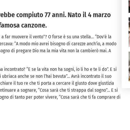
ebbe compiuto 77 anni. Nato il 4 marzo
a famosa canzone.
a far muovere il vento”? O forse è su una stella… “Dov’è la
 cercava: “A modo mio avrei bisogno di carezze anch’io, a modo
sogno di pregare Dio ma la mia vita non la cambierò mai. A
incontrato? “E se la vita non ha sogni, io li ho e te li do”. E si
 ubriaca anche se non l’hai bevuta”… Avrà incontrato il suo
chiare il tuo re
che ti porta a cercare il giusto
dove giustizia
ntinuare a sognare, “Cosa sarà che ti strappa dal sogno”… E si
no di tanto per poter vivere, “Cosa sarà che ti fa comprare di