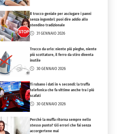
Il trucco geniale per asciugare i panni
senza ingombri: puoi dire addio allo
stendino tradizionale
31 GENNAIO 2026
Trucco da urlo: niente più pieghe, niente
più scottature, il ferro da stiro diventa
inutile
30 GENNAIO 2026
Ti rubano i dati in 4 secondi: la truffa
telefonica che fa vittime anche tra i più
scafati
30 GENNAIO 2026
Perché la muffa ritorna sempre nello
stesso punto? Gli errori che fai senza
accorgertene mai