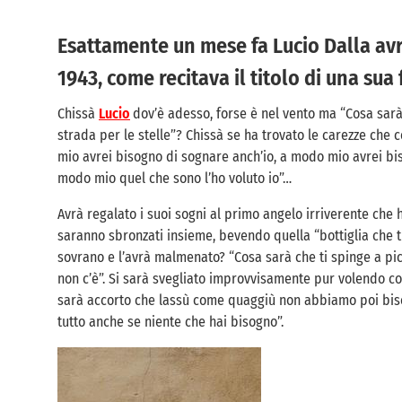
Esattamente un mese fa Lucio Dalla avr
1943, come recitava il titolo di una su
Chissà
Lucio
dov’è adesso, forse è nel vento ma “Cosa sarà 
strada per le stelle”? Chissà se ha trovato le carezze che
mio avrei bisogno di sognare anch’io, a modo mio avrei bi
modo mio quel che sono l’ho voluto io”…
Avrà regalato i suoi sogni al primo angelo irriverente che ha 
saranno sbronzati insieme, bevendo quella “bottiglia che ti
sovrano e l’avrà malmenato? “
Cosa sarà
che ti spinge a pic
non c’è”. Si sarà svegliato improvvisamente pur volendo co
sarà accorto che lassù come quaggiù non abbiamo poi bisog
tutto anche se niente che hai bisogno”.