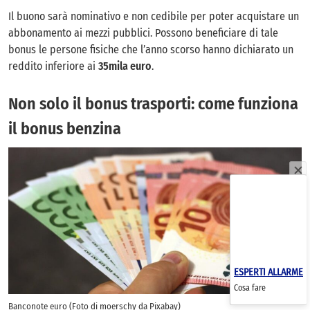
Il buono sarà nominativo e non cedibile per poter acquistare un
abbonamento ai mezzi pubblici. Possono beneficiare di tale
bonus le persone fisiche che l’anno scorso hanno dichiarato un
reddito inferiore ai
35mila euro
.
Non solo il bonus trasporti: come funziona
il bonus benzina
ESPERTI ALLARME
Cosa fare
Banconote euro (Foto di moerschy da Pixabay)