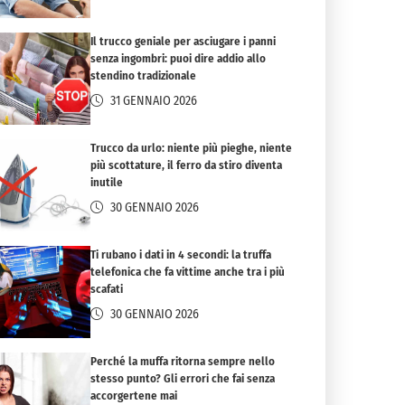
Il trucco geniale per asciugare i panni
senza ingombri: puoi dire addio allo
stendino tradizionale
31 GENNAIO 2026
Trucco da urlo: niente più pieghe, niente
più scottature, il ferro da stiro diventa
inutile
30 GENNAIO 2026
Ti rubano i dati in 4 secondi: la truffa
telefonica che fa vittime anche tra i più
scafati
30 GENNAIO 2026
Perché la muffa ritorna sempre nello
stesso punto? Gli errori che fai senza
accorgertene mai