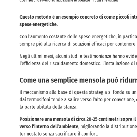
Così riesci davvero ad abbassare le bollette - futuranews.net
Questo metodo è un esempio concreto di come piccoli inte
spese energetiche.
Con l’aumento costante delle spese energetiche, in particol
sempre più alla ricerca di soluzioni efficaci per contenere 
Negli ultimi mesi, alcuni studi e testimonianze hanno evi
l’efficienza del riscaldamento domestico: l’installazione di
Come una semplice mensola può ridurre
Il meccanismo alla base di questa strategia si fonda su un 
dai termosifoni tende a salire verso l’alto per convezione
la parte abitata della stanza.
Posizionare una mensola di circa 20-25 centimetri sopra il 
verso l’interno dell’ambiente
, migliorando la distribuzio
termostato senza sacrificare il comfort.