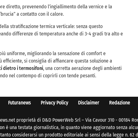
re diretto, prevenendo l’ingiallimento della vernice e la
rucia” a contatto con il calore.
ella stratificazione termica verticale: senza questo
reando differenze di temperatura anche di 3-4 gradi tra alto e
iù uniforme, migliorando la sensazione di comfort e
 efficiente, si consiglia di affiancare questa soluzione a
ti dietro i termosifoni
, una corretta aerazione degli ambienti
tando nel contempo di coprirli con tende pesanti.
Futuranews
Privacy Policy
Disclaimer
Redazione
ews.net proprietà di D&D PowerWeb Srl – Via Cavour 310 - 00184 Ro
n è una testata giornalistica, in quanto viene aggiornato senza alcu
anto considerarsi un prodotto editoriale ai sensi della legge n. 62 d