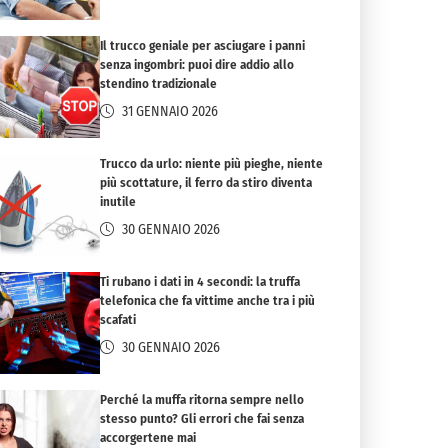
Il trucco geniale per asciugare i panni
senza ingombri: puoi dire addio allo
stendino tradizionale
31 GENNAIO 2026
Trucco da urlo: niente più pieghe, niente
più scottature, il ferro da stiro diventa
inutile
30 GENNAIO 2026
Ti rubano i dati in 4 secondi: la truffa
telefonica che fa vittime anche tra i più
scafati
30 GENNAIO 2026
Perché la muffa ritorna sempre nello
stesso punto? Gli errori che fai senza
accorgertene mai