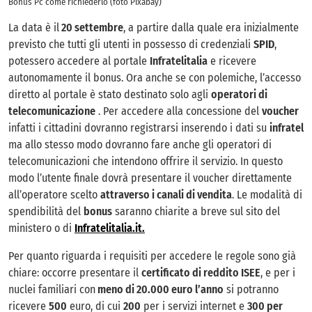
Bonus Pc come richiederlo (foto Pixabay)
La data è il
20 settembre
, a partire dalla quale era inizialmente
previsto che tutti gli utenti in possesso di credenziali
SPID
,
potessero accedere al portale
Infratelitalia
e ricevere
autonomamente il bonus. Ora anche se con polemiche, l’accesso
diretto al portale è stato destinato solo agli
operatori di
telecomunicazione
. Per accedere alla concessione del
voucher
infatti i cittadini dovranno registrarsi inserendo i dati su
infratel
ma allo stesso modo dovranno fare anche gli operatori di
telecomunicazioni che intendono offrire il servizio. In questo
modo l’utente finale dovrà presentare il voucher direttamente
all’operatore scelto
attraverso i canali di vendita
. Le modalità di
spendibilità del
bonus
saranno chiarite a breve sul sito del
ministero o di
Infratelitalia.it.
Per quanto riguarda i requisiti per accedere le regole sono già
chiare: occorre presentare il
certificato di reddito ISEE
, e per i
nuclei familiari con
meno di 20.000 euro l’anno
si potranno
ricevere
500
euro, di cui
200
per i servizi internet e
300 per