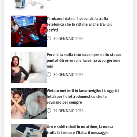
Ti rubano i dati in 4 secondi: la truffa
telefonica che fa vittime anche tra i più
scafati
30 GENNAIO 2026
Perché la muffa ritorna sempre nello stesso
punto? Gli errori che fai senza accorgertene
mai
30 GENNAIO 2026
Vietato metterli in lavastoviglie: i 4 oggetti
letali per l’elettrodomestico che lo
rovinano per sempre
29 GENNAIO 2026
Oro e soldi rubati in un attimo, la nuova
truffa fa tremare l’Italia: il messaggio