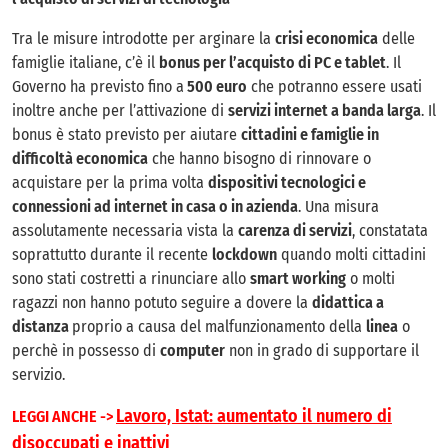
Tra le misure introdotte per arginare la
crisi economica
delle
famiglie italiane, c’è il
bonus per l’acquisto di PC e tablet
. Il
Governo ha previsto fino a
500 euro
che potranno essere usati
inoltre anche per l’attivazione di
servizi internet a banda larga
. Il
bonus è stato previsto per aiutare
cittadini e famiglie in
difficoltà economica
che hanno bisogno di rinnovare o
acquistare per la prima volta
dispositivi tecnologici e
connessioni ad internet in casa o in azienda
. Una misura
assolutamente necessaria vista la
carenza di servizi
, constatata
soprattutto durante il recente
lockdown
quando molti cittadini
sono stati costretti a rinunciare allo
smart working
o molti
ragazzi non hanno potuto seguire a dovere la
didattica a
distanza
proprio a causa del malfunzionamento della
linea
o
perchè in possesso di
computer
non in grado di supportare il
servizio.
Lavoro, Istat: aumentato il numero di
LEGGI ANCHE ->
disoccupati e inattivi