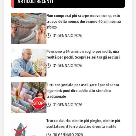
ARTICOLI RECENTI
Non comprerai più scarpe nuove con questo
trucco della nonna: dureranno 40 anni senza
sforzo
31 GENNAIO 2026
Pensione a 64 anni: un sogno per molti, una
realtà per pochi. Scopri se sei tra gli esclusi
31 GENNAIO 2026
Il trucco geniale per asciugare i panni senza
ingombri: puoi dire addio allo stendino
tradizionale
31 GENNAIO 2026
Trucco da urlo: niente più pieghe, niente più
scottature, il ferro da stiro diventa inutile
30 GENNAIO 2026