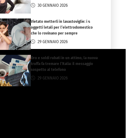
30 GENNAIO 2026
Vietato metterli in lavastoviglie: i 4
oggetti letali per l’elettrodomestico
che lo rovinano per sempre
29 GENNAIO 2026
Oro e soldi rubati in un attimo, la nuova
truffa fa tremare l’Italia: il messaggio
sospetto al telefono
29 GENNAIO 2026