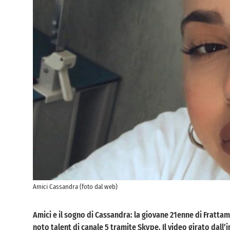
Amici Cassandra (foto dal web)
Amici e il sogno di Cassandra: la giovane 21enne di Frattam
noto talent di canale 5 tramite Skype. Il video girato dall