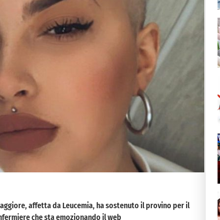
aggiore, affetta da Leucemia, ha sostenuto il provino per il
’infermiere che sta emozionando il web