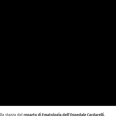
lla stanza del
reparto di Ematologia dell’Ospedale Cardarelli.