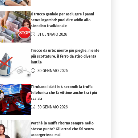
Il trucco geniale per asciugare i panni
senza ingombri: puoi dire addio allo
stendino tradizionale
31 GENNAIO 2026
Trucco da urlo: niente più pieghe, niente
più scottature, il ferro da stiro diventa
inutile
30 GENNAIO 2026
Ti rubano i dati in 4 secondi: la truffa
telefonica che fa vittime anche tra i più
scafati
30 GENNAIO 2026
Perché la muffa ritorna sempre nello
stesso punto? Gli errori che fai senza
accorgertene mai