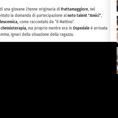
a di una giovane 21enne originaria di
Frattamaggiore
, nel
entato la domanda di partecipazione al
noto talent “Amici”
,
leucemica,
come raccontato da “Il Mattino”.
di chemioterapia,
ma proprio mentre era in
Ospedale
è arrivata
mma, ignari della situazione della ragazza.