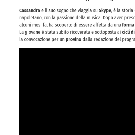
Cassandra
e il suo sogno che viaggia su
Skype
, è la stori
napoletano, con la passione della musica. Dopo aver pres
alcuni mesi fa, ha scoperto di essere affetta da una
forma 
La giovane è stata subito ricoverata e sottoposta ai
cicli 
la convocazione per un
provino
dalla redazione del progra