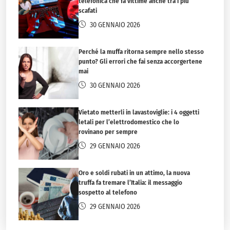
telefonica che fa vittime anche tra i più
scafati
30 GENNAIO 2026
Perché la muffa ritorna sempre nello stesso
punto? Gli errori che fai senza accorgertene
mai
30 GENNAIO 2026
Vietato metterli in lavastoviglie: i 4 oggetti
letali per l’elettrodomestico che lo
rovinano per sempre
29 GENNAIO 2026
Oro e soldi rubati in un attimo, la nuova
truffa fa tremare l’Italia: il messaggio
sospetto al telefono
29 GENNAIO 2026