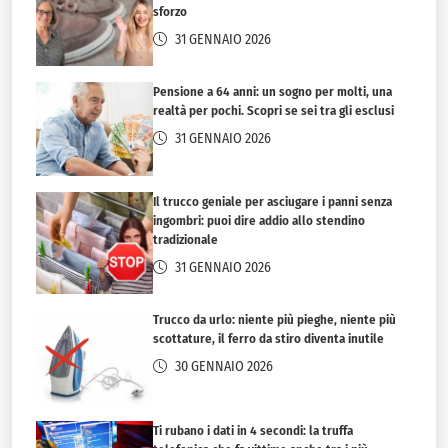
sforzo
31 GENNAIO 2026
Pensione a 64 anni: un sogno per molti, una
realtà per pochi. Scopri se sei tra gli esclusi
31 GENNAIO 2026
Il trucco geniale per asciugare i panni senza
ingombri: puoi dire addio allo stendino
tradizionale
31 GENNAIO 2026
Trucco da urlo: niente più pieghe, niente più
scottature, il ferro da stiro diventa inutile
30 GENNAIO 2026
Ti rubano i dati in 4 secondi: la truffa