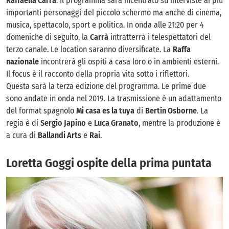
Raffaella Carrà
. Il programma sarà incentrato su interviste ai più
importanti personaggi del piccolo schermo ma anche di cinema,
musica, spettacolo, sport e politica. In onda alle 21:20 per 4
domeniche di seguito, la
Carrà
intratterrà i telespettatori del
terzo canale. Le location saranno diversificate. La
Raffa
nazionale
incontrerà gli ospiti a casa loro o in ambienti esterni.
Il focus è il racconto della propria vita sotto i riflettori.
Questa sarà la terza edizione del programma. Le prime due
sono andate in onda nel 2019. La trasmissione è un adattamento
del format spagnolo
Mi casa es la tuya
di
Bertín Osborne
. La
regia è di
Sergio Japino
e
Luca Granato
, mentre la produzione è
a cura di
Ballandi Arts
e
Rai
.
Loretta Goggi ospite della prima puntata